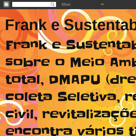
Frank e Sustentab
Frank e Sustenta
sobre o Meio Am
total, DMAPU (dr
coleta Seletiva,
civil, revitaliza
encontra vários t