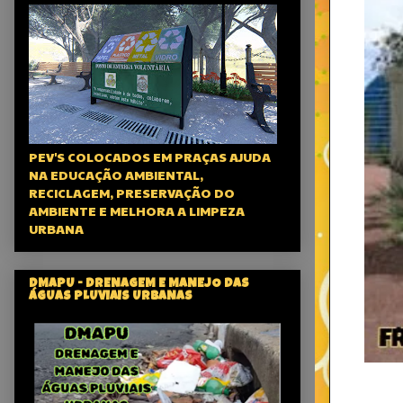
PEV'S COLOCADOS EM PRAÇAS AJUDA
NA EDUCAÇÃO AMBIENTAL,
RECICLAGEM, PRESERVAÇÃO DO
AMBIENTE E MELHORA A LIMPEZA
URBANA
DMAPU - DRENAGEM E MANEJO DAS
ÁGUAS PLUVIAIS URBANAS