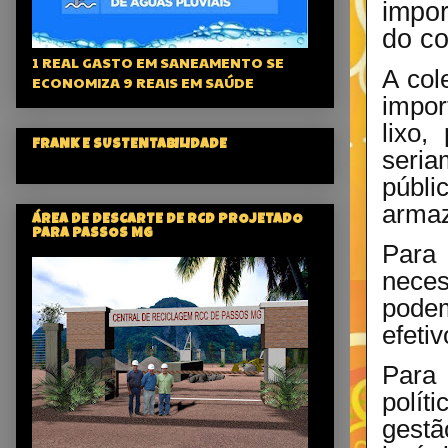
impor
do c
1 REAL GASTO EM SANEAMENTO SE
A col
ECONOMIZA 9 REAIS EM SAÚDE
impor
lixo,
FRANK E SUSTENTABILIDADE
seria
públ
armaz
ÁREA DE DESCARTE DE RCD PROJETADO
PARA PASSOS MG
Para
neces
podem
efeti
Para 
polít
gestã