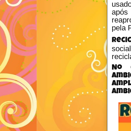
usado
após 
reapr
pela 
Reci
socia
recic
No 
ambi
amp
ambi