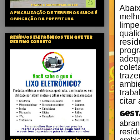
Abai
A FISCALIZAÇÃO DE TERRENOS SUJOS É
melh
OBRIGAÇÃO DA PREFEITURA
limp
qual
RESÍDUOS ELETRÔNICOS TEM QUE TER
resí
DESTINO CORRETO
prog
adequ
colet
traz
ambi
traba
citar
Gest
abra
resí
ambi