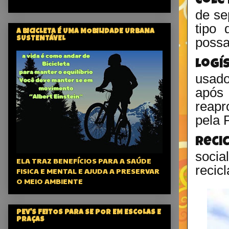
Cole
de se
tipo 
A BICICLETA É UMA MOBILIDADE URBANA
possa
SUSTENTÁVEL
Logí
usado
após 
reapr
pela 
Reci
socia
ELA TRAZ BENEFÍCIOS PARA A SAÚDE
recic
FISICA E MENTAL E AJUDA A PRESERVAR
O MEIO AMBIENTE
PEV'S FEITOS PARA SE POR EM ESCOLAS E
PRAÇAS