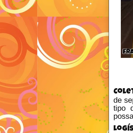
Cole
de se
tipo 
possa
Logí