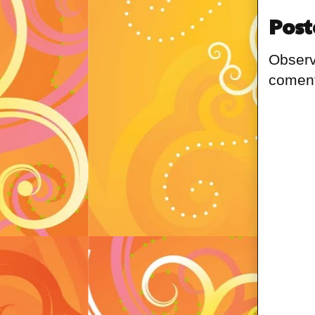
Post
Observ
coment