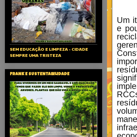
Um it
e po
recic
gere
SEM EDUCAÇÃO E LIMPEZA - CIDADE
Const
SEMPRE UMA TRISTEZA
impo
resí
FRANK E SUSTENTABILIDADE
sign
impl
RCCs
resíd
volum
mane
infra
ecopo