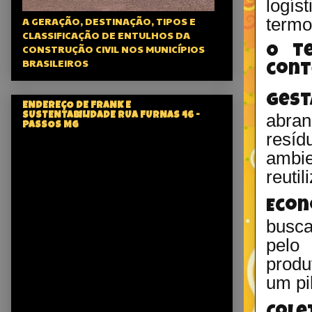
logís
A GERAÇÃO, DESTINAÇÃO, TIPOS E
termo
CLASSIFICAÇÃO DE ENTULHOS DA
CONSTRUÇÃO CIVIL NOS MUNICÍPIOS
O te
BRASILEIROS
cont
Gest
ENDEREÇO DE FRANK E
abra
SUSTENTABILIDADE RUA FURNAS 46 -
PASSOS MG
resí
ambi
reutil
Econ
busca
pelo 
produ
um pi