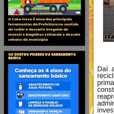
O Cata-treco é uma das principais
ferramentas da Prefeitura no sentido
de coibir o descarte irregular de
moveis e bagulhos evitando e descate
urbano do municipio
OS QUATRO PILARES DO SANEAMENTO
BASICO
Daí a
recic
prim
cons
reap
admi
inve