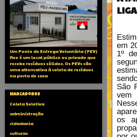
LIG
Estim
em 20
Um Ponto de Entrega Voluntária (PEV)
1º de
fixo é um local público ou privado que
segu
recebe resíduos sólidos. Os PEVs são
estim
uma alternativa à coleta de resíduos
na porta de casa
sendo
São P
vem 
Marcadores
Ness
Coleta Seletiva
apare
administração
os a
cidadania
propa
culturas
por o