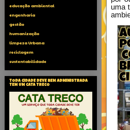
educação ambiental
uma t
ambie
engenharia
gestão
humanização
limpeza Urbana
reciclagem
sustentabilidade
TODA CIDADE DEVE BEM ADMINISTRADA
TEM UM CATA TRECO