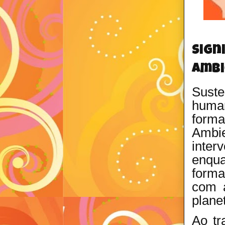
Sign
ambi
Suste
human
forma
Ambie
inter
enqua
forma
com a
plane
Ao tr