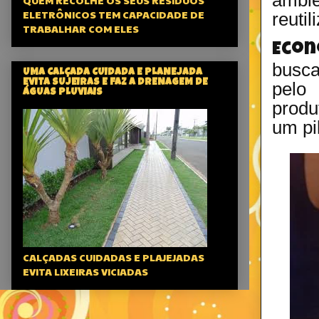
QUEM RECOLHE OS SEUS RESÍDUOS
ELETRÔNICOS TEM CAPACIDADE DE
reutil
TRABALHAR COM ELES
Econ
busca
UMA CALÇADA CUIDADA E PLANEJADA
EVITA SUJEIRAS E FAZ A DRENAGEM DE
pelo 
ÁGUAS PLUVIAIS
produ
um pi
CALÇADAS CUIDADAS E PLAJEJADAS
EVITA LIXEIRAS VICIADAS