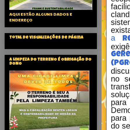
faci
clan
AQUI ESTÃO ALGUNS DADOS E
ENDEREÇO
siste
exist
a
R
Total de visualizações de página
exi
Gere
A LIMPEZA DO TERRENO É OBRIGAÇÃO DO
(PGR
DONO
discu
no s
tran
soluç
para
Demo
para 
do se