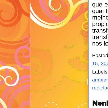
que e
quant
melho
propi
tran
trans
nos l
Poste
15, 20
Labels
ambien
recicl
Nen