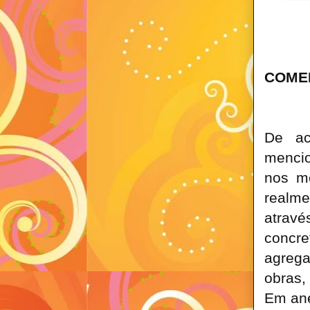
COME
De ac
mencio
nos m
realme
atravé
concre
agrega
obras,
Em ane