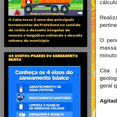
cálcul
Realiz
O Cata-treco é uma das principais
ferramentas da Prefeitura no sentido
pertin
de coibir o descarte irregular de
moveis e bagulhos evitando e descate
O pen
urbano do municipio
massa 
minuto
OS QUATRO PILARES DO SANEAMENTO
BASICO
Cita 
geolog
geral 
Agitad