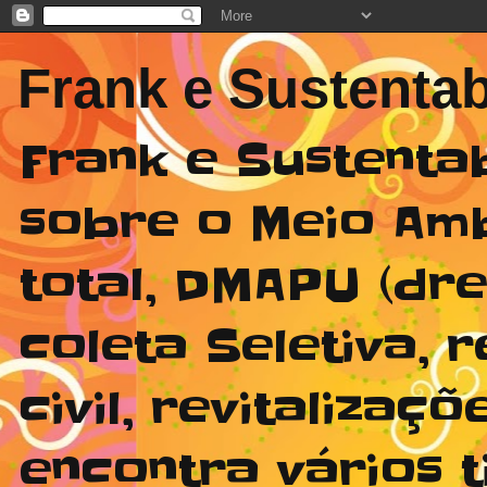
Frank e Sustentab
Frank e Sustenta
sobre o Meio Am
total, DMAPU (dr
coleta Seletiva,
civil, revitaliza
encontra vários t