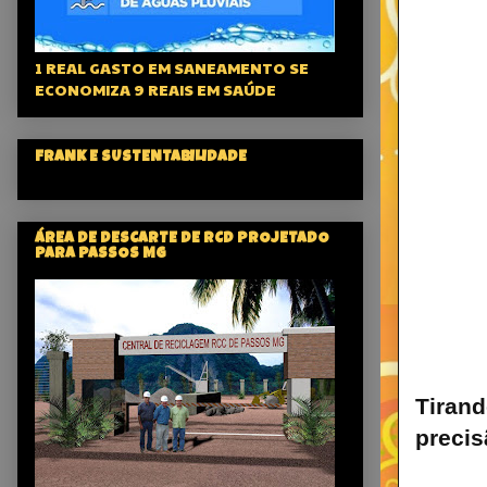
1 REAL GASTO EM SANEAMENTO SE
ECONOMIZA 9 REAIS EM SAÚDE
FRANK E SUSTENTABILIDADE
ÁREA DE DESCARTE DE RCD PROJETADO
PARA PASSOS MG
Tiran
precis