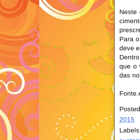
Neste 
ciment
prescr
Para o
deve e
Dentro
que o 
das no
Fonte.
Poste
2015
Labels