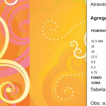
Atravé
Agrega
PENEIRA
31.5 MM
25
19
12.5
9.5
6.3
4.75
FUNDO
SOMA
Tabela
Obs: a