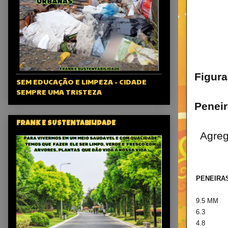
Figura
SEM EDUCAÇÃO E LIMPEZA - CIDADE
SEMPRE UMA TRISTEZA
Peneir
FRANK E SUSTENTABILIDADE
Agreg
PENEIRA
9.5 MM
6.3
4.8