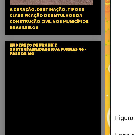
A GERAÇÃO, DESTINAÇÃO, TIPOS E
CLASSIFICAÇÃO DE ENTULHOS DA
CONSTRUÇÃO CIVIL NOS MUNICÍPIOS
BRASILEIROS
ENDEREÇO DE FRANK E
SUSTENTABILIDADE RUA FURNAS 46 -
PASSOS MG
Figura