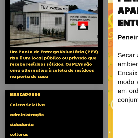
APA
ENT
Penei
Um Ponto de Entrega Voluntária (PEV)
Secar 
fixo é um local público ou privado que
ambien
recebe resíduos sólidos. Os PEVs são
uma alternativa à coleta de resíduos
Encaix
na porta de casa
modo a
em ord
Marcadores
conjun
Coleta Seletiva
administração
cidadania
culturas