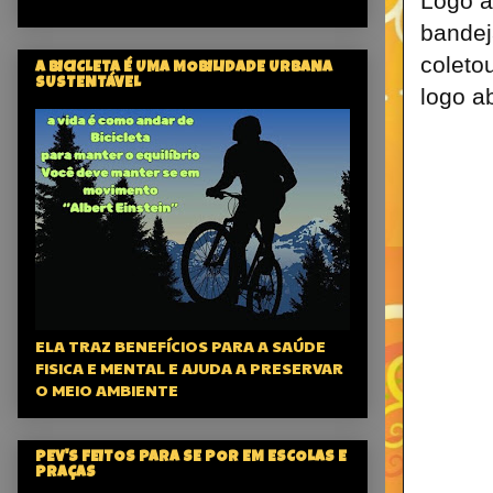
Logo a
bandej
coleto
A BICICLETA É UMA MOBILIDADE URBANA
SUSTENTÁVEL
logo a
ELA TRAZ BENEFÍCIOS PARA A SAÚDE
FISICA E MENTAL E AJUDA A PRESERVAR
O MEIO AMBIENTE
PEV'S FEITOS PARA SE POR EM ESCOLAS E
PRAÇAS