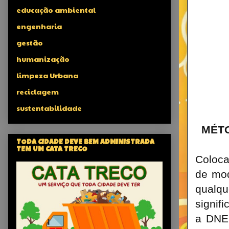
educação ambiental
engenharia
gestão
humanização
limpeza Urbana
reciclagem
sustentabilidade
MÉT
TODA CIDADE DEVE BEM ADMINISTRADA
TEM UM CATA TRECO
Coloca
de mod
qualq
signif
a DNER