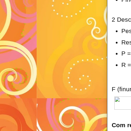
2 Desc
Pes
Res
P =
R =
F (finu
Com r