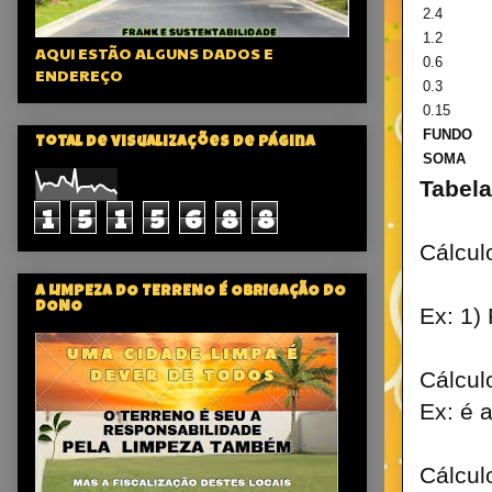
2.4
1.2
AQUI ESTÃO ALGUNS DADOS E
0.6
ENDEREÇO
0.3
0.15
FUNDO
Total de visualizações de página
SOMA
Tabela
1
5
1
5
6
8
8
Cálcul
A LIMPEZA DO TERRENO É OBRIGAÇÃO DO
DONO
Ex: 1)
Cálcul
Ex: é 
Cálcul