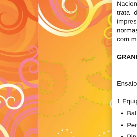
Nacion
trata 
impre
normas
com ma
GRAN
Ensai
1 Equi
Bal
Pen
Pin