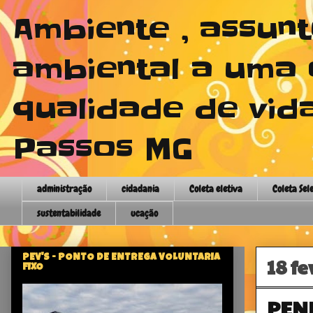
Ambiente , assun
ambiental a uma 
qualidade de vida
Passos MG
administração
cidadania
Coleta eletiva
Coleta Sel
sustentabilidade
ucação
PEV'S - PONTO DE ENTREGA VOLUNTARIA
18 fe
FIXO
PEN