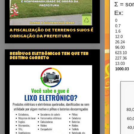
Σ = so
Ex:
0
0.7
A FISCALIZAÇÃO DE TERRENOS SUJOS É
1.6
OBRIGAÇÃO DA PREFEITURA
12.0
26.24
96.00
623.10
RESÍDUOS ELETRÔNICOS TEM QUE TER
227.36
DESTINO CORRETO
13.03
1000.03