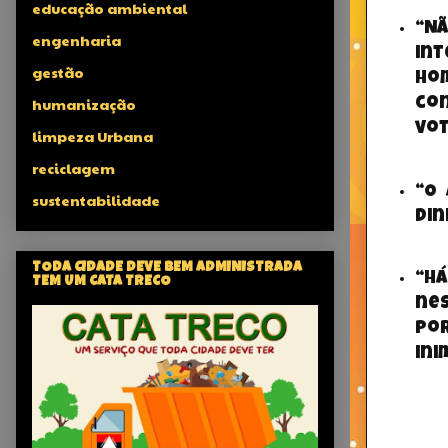
educação ambiental
“Nã
engenharia
in
gestão
ho
humanização
co
vot
limpeza Urbana
reciclagem
“O
sustentabilidade
din
TODA CIDADE DEVE BEM ADMINISTRADA
“Há
TEM UM CATA TRECO
nes
po
ini