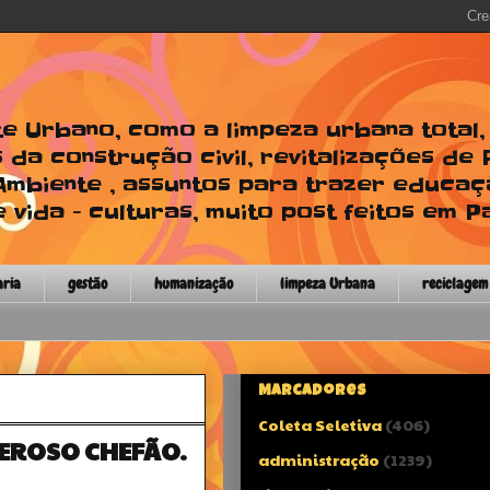
te Urbano, como a limpeza urbana total
 da construção civil, revitalizações de
 Ambiente , assuntos para trazer educaç
 vida - culturas, muito post feitos em P
aria
gestão
humanização
limpeza Urbana
reciclagem
Marcadores
Coleta Seletiva
(406)
DEROSO CHEFÃO.
administração
(1239)