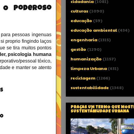
cidadania
(1081)
e O Poderoso
culturas
(1090)
educação
(59)
educação ambiental
(434)
 para pessoas ingenuas
engenharia
(1315)
i proprio fingindo laços
e se tira muitos pontos
gestão
(1290)
er, psicologia humana
humanização
(1157)
porativo/pessoal tóxico,
dade e manter se atento
limpeza Urbana
(431)
reciclagem
(1266)
sustentabilidade
(1348)
os
PRAÇAS UM TERMO QUE MOST
SUSTENTÁBILIDADE URBANA
 o