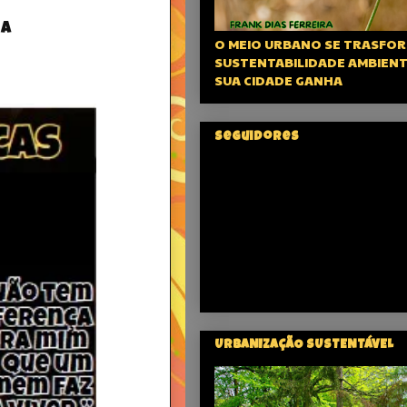
 a
O MEIO URBANO SE TRASFOR
SUSTENTABILIDADE AMBIENT
SUA CIDADE GANHA
Seguidores
URBANIZAÇÃO SUSTENTÁVEL