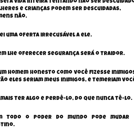
sei a vida inteira tentando não ser descuidado
heres e crianças podem ser descuidadas,
mens não.
ei uma oferta irrecusável a ele.
m lhe oferecer segurança será o traidor.
um homem honesto como você fizesse inimigo
ão eles seriam meus inimigos, e temeriam voc
 mais ter algo e perdê-lo, do que nunca tê-lo.
m todo o poder do mundo pode mudar 
tino.