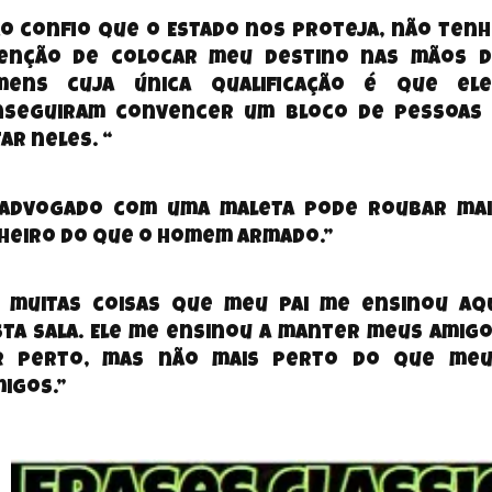
o confio que o Estado nos proteja, não tenh
tenção de colocar meu destino nas mãos d
mens cuja única qualificação é que eles
nseguiram convencer um bloco de pessoas 
ar neles. “
 advogado com uma maleta pode roubar mai
heiro do que o homem armado.”
 muitas coisas que meu pai me ensinou aqu
ta sala. Ele me ensinou a manter meus amigo
r perto, mas não mais perto do que meus
migos.”