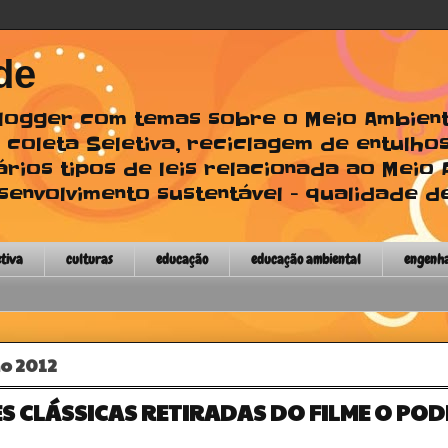
de
 Blogger com temas sobre o Meio Ambien
 coleta Seletiva, reciclagem de entulhos
ários tipos de leis relacionada ao Meio
envolvimento sustentável - qualidade de
etiva
culturas
educação
educação ambiental
engenh
ho 2012
S CLÁSSICAS RETIRADAS DO FILME O PO