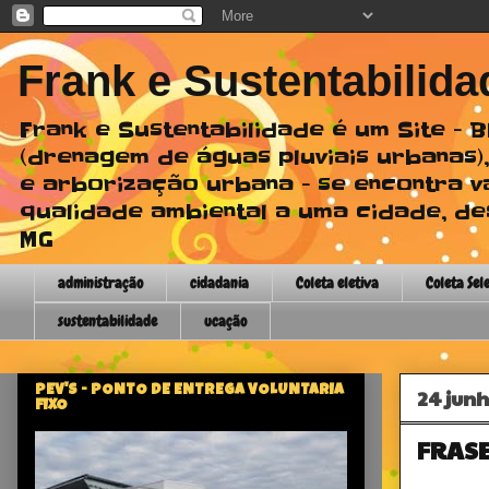
Frank e Sustentabilida
Frank e Sustentabilidade é um Site -
(drenagem de águas pluviais urbanas),
e arborização urbana - se encontra v
qualidade ambiental a uma cidade, des
MG
administração
cidadania
Coleta eletiva
Coleta Sel
sustentabilidade
ucação
PEV'S - PONTO DE ENTREGA VOLUNTARIA
24 jun
FIXO
FRASE