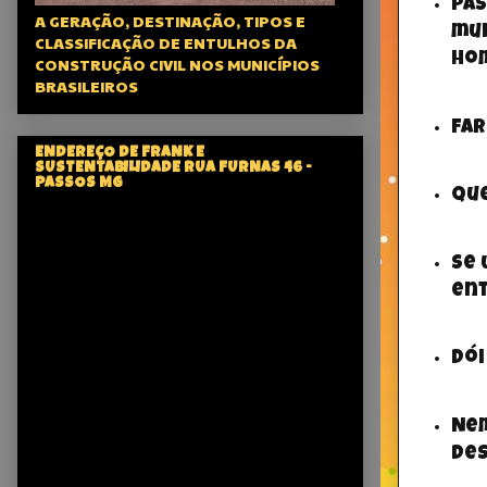
Pas
A GERAÇÃO, DESTINAÇÃO, TIPOS E
mul
CLASSIFICAÇÃO DE ENTULHOS DA
ho
CONSTRUÇÃO CIVIL NOS MUNICÍPIOS
BRASILEIROS
Far
ENDEREÇO DE FRANK E
SUSTENTABILIDADE RUA FURNAS 46 -
PASSOS MG
Que
Se 
ent
Dói
Ne
des