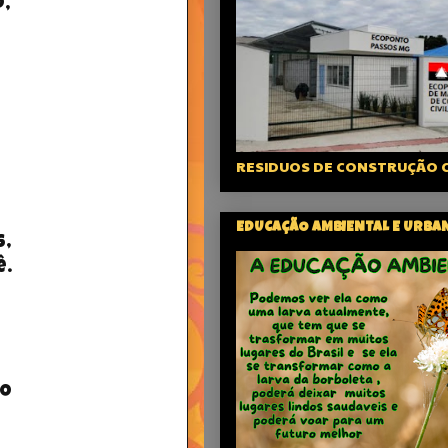
,
RESIDUOS DE CONSTRUÇÃO C
EDUCAÇÃO AMBIENTAL E URBA
s,
ê.
o