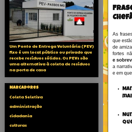
Fras
Chef
As frase
que estã
Um Ponto de Entrega Voluntária (PEV)
de amiza
fixo é um local público ou privado que
fortes
nã
recebe resíduos sólidos. Os PEVs são
e sobrev
uma alternativa à coleta de resíduos
a narrat
na porta de casa
e em que
Marcadores
Man
mai
Coleta Seletiva
administração
Nun
cidadania
que
culturas