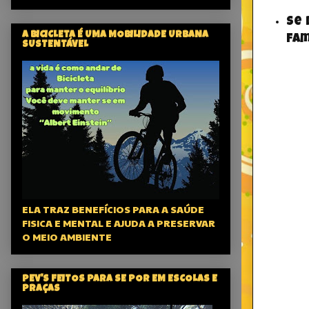
Se 
A BICICLETA É UMA MOBILIDADE URBANA
fam
SUSTENTÁVEL
ELA TRAZ BENEFÍCIOS PARA A SAÚDE
FISICA E MENTAL E AJUDA A PRESERVAR
O MEIO AMBIENTE
PEV'S FEITOS PARA SE POR EM ESCOLAS E
PRAÇAS