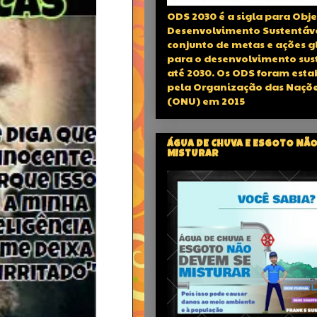
ODS 2030 é a sigla para Obje
Desenvolvimento Sustentáv
conjunto de metas e ações g
para o desenvolvimento sus
até 2030. Os ODS foram esta
pela Organização das Naçõe
(ONU) em 2015
ÁGUA DE CHUVA E ESGOTO NÃO
MISTURAR