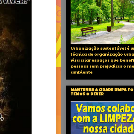
Urbanização sustentável é 
técnica de organização urb
visa criar espaços que benef
pessoas sem prejudicar o m
ambiente
MANTENHA A CIDADE LIMPA T
TEMOS O DEVER