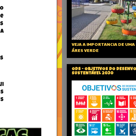
o 
e 
 
a 
VEJA A IMPORTANCIA DE UMA
ÁRES VERDE
s 
ODS - OBJETIVOS DO DESENV
SUSTENTÁVEL 2030
i 
s 
 