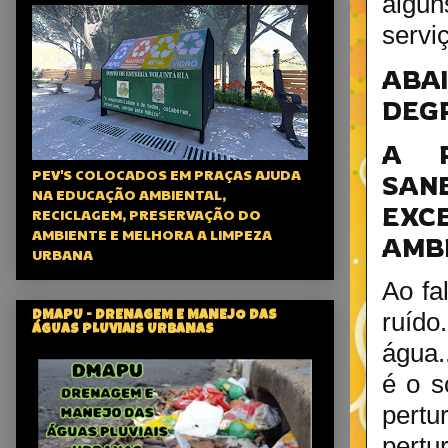
algun
servi
ABA
DEG
A P
PEV'S COLOCADOS EM PRAÇAS AJUDA
SAN
NA EDUCAÇÃO AMBIENTAL,
EXC
RECICLAGEM, PRESERVAÇÃO DO
AMBIENTE E MELHORA A LIMPEZA
AMB
URBANA
Ao fa
ruído
DMAPU - DRENAGEM E MANEJO DAS
ÁGUAS PLUVIAIS URBANAS
água.
é o s
pert
pertu