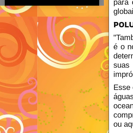
para 
globai
POL
"Tamb
é o n
deter
suas 
impró
Esse 
águas
ocea
compr
ou aq