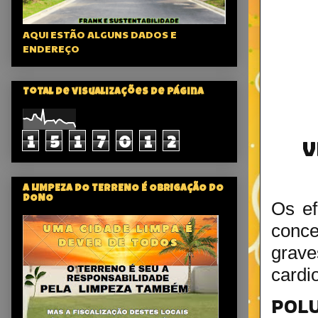
AQUI ESTÃO ALGUNS DADOS E
ENDEREÇO
Total de visualizações de página
1
5
1
7
0
1
2
V
A LIMPEZA DO TERRENO É OBRIGAÇÃO DO
DONO
Os ef
conce
grav
cardi
POL