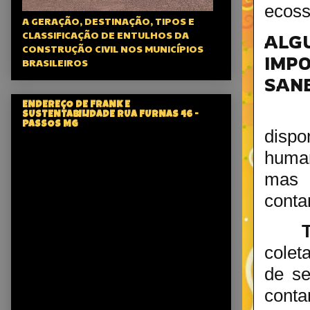
ecoss
A GERAÇÃO, DESTINAÇÃO, TIPOS E
CLASSIFICAÇÃO DE ENTULHOS DA
ALG
CONSTRUÇÃO CIVIL NOS MUNICÍPIOS
IM
BRASILEIROS
SAN
ENDEREÇO DE FRANK E
SUSTENTABILIDADE RUA FURNAS 46 -
PASSOS MG
disp
human
mas 
conta
colet
de se
cont