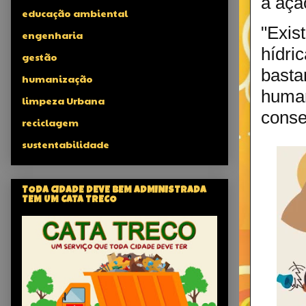
a açã
educação ambiental
"Exis
engenharia
hídri
gestão
basta
humanização
huma
limpeza Urbana
conse
reciclagem
sustentabilidade
TODA CIDADE DEVE BEM ADMINISTRADA
TEM UM CATA TRECO