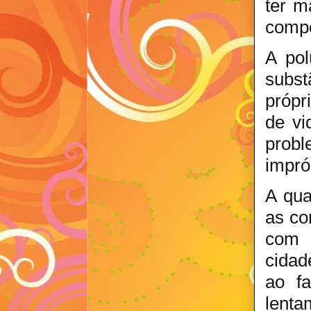
ter m
compo
A pol
subst
própr
de vi
probl
impró
A qua
as co
com 
cidad
ao fa
lenta