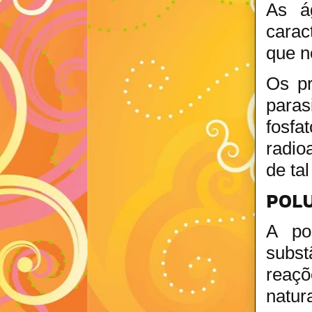
As á
carac
que n
Os pr
paras
fosfa
radio
de ta
POLU
A po
subst
reaçõ
natur