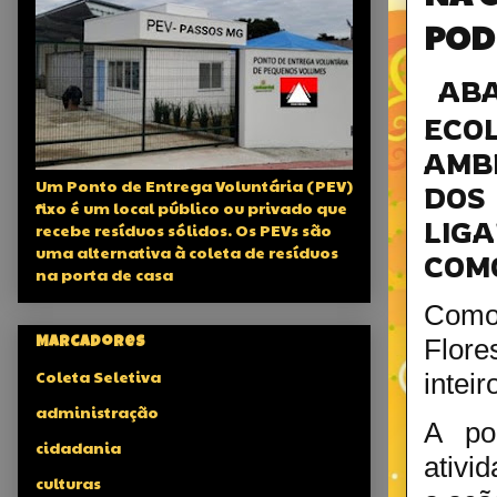
POD
ABA
ECO
AMB
Um Ponto de Entrega Voluntária (PEV)
DOS
fixo é um local público ou privado que
LIG
recebe resíduos sólidos. Os PEVs são
uma alternativa à coleta de resíduos
COMO
na porta de casa
Como 
Flore
Marcadores
Coleta Seletiva
inteir
administração
A po
cidadania
ativi
culturas