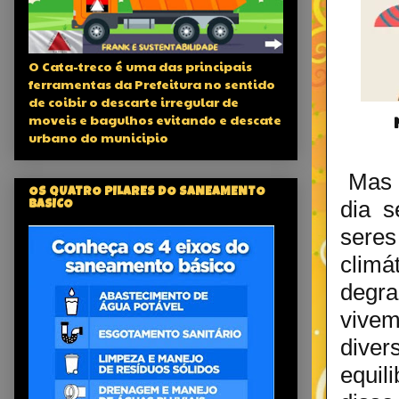
O Cata-treco é uma das principais
ferramentas da Prefeitura no sentido
de coibir o descarte irregular de
moveis e bagulhos evitando e descate
urbano do municipio
Mas h
OS QUATRO PILARES DO SANEAMENTO
dia 
BASICO
sere
climá
degra
vivem
dive
equi