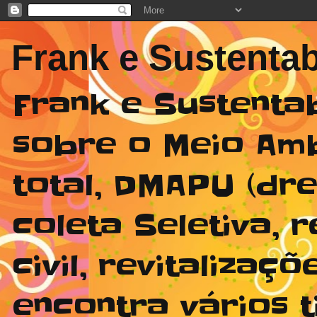
Frank e Sustentab
Frank e Sustenta
sobre o Meio Am
total, DMAPU (dr
coleta Seletiva,
civil, revitaliza
encontra vários t