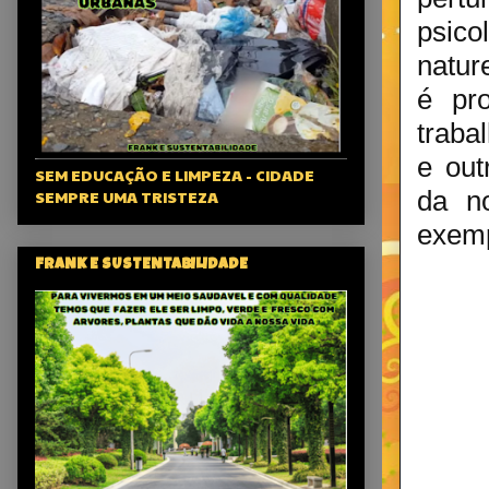
psico
natur
é pro
traba
e out
SEM EDUCAÇÃO E LIMPEZA - CIDADE
da no
SEMPRE UMA TRISTEZA
exemp
FRANK E SUSTENTABILIDADE