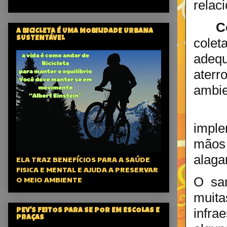
relac
C
A BICICLETA É UMA MOBILIDADE URBANA
SUSTENTÁVEL
cole
adequ
aterr
ambie
imple
mãos 
alaga
ELA TRAZ BENEFÍCIOS PARA A SAÚDE
FISICA E MENTAL E AJUDA A PRESERVAR
O MEIO AMBIENTE
O
sa
muit
infra
PEV'S FEITOS PARA SE POR EM ESCOLAS E
PRAÇAS