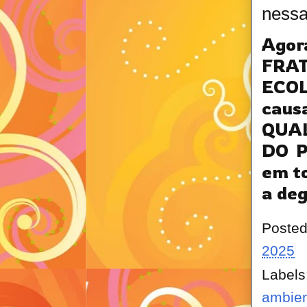
nessa
Ago
FRA
ECO
cau
QUA
DO 
em to
a de
Poste
2025
Labels
ambien