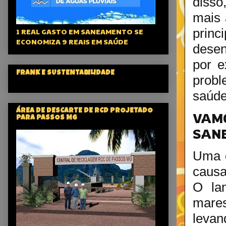
disso
mais 
prin
1 REAL GASTO EM SANEAMENTO SE
ECONOMIZA 9 REAIS EM SAÚDE
desen
por e
FRANK E SUSTENTABILIDADE
probl
saúde
ÁREA DE DESCARTE DE RCD PROJETADO
VAM
PARA PASSOS MG
SAN
Uma d
causa
O la
mares
leva