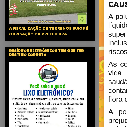
CAU
A pol
líqui
A FISCALIZAÇÃO DE TERRENOS SUJOS É
super
OBRIGAÇÃO DA PREFEITURA
inclu
riscos
RESÍDUOS ELETRÔNICOS TEM QUE TER
DESTINO CORRETO
As co
vida
saud
conta
flora 
A po
prej