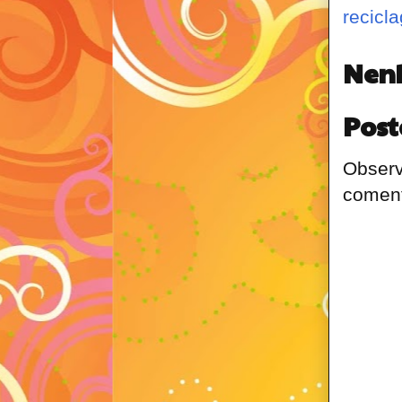
recicl
Nen
Post
Observ
coment