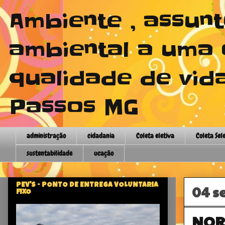
Ambiente , assun
ambiental a uma 
qualidade de vida
Passos MG
administração
cidadania
Coleta eletiva
Coleta Sel
sustentabilidade
ucação
PEV'S - PONTO DE ENTREGA VOLUNTARIA
04 s
FIXO
NOR