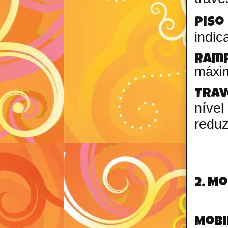
Piso
indic
Ramp
máxim
Trav
nível
reduz
2. M
Mobi