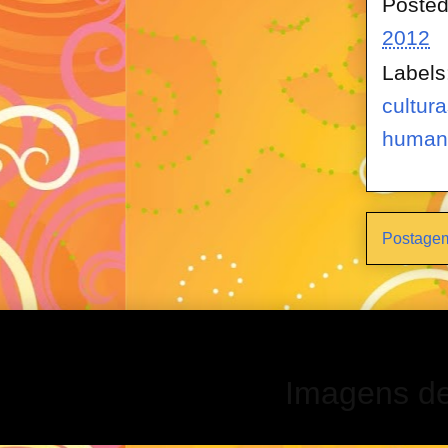
Poste
2012
Labels
cultur
human
Postagem
Imagens d