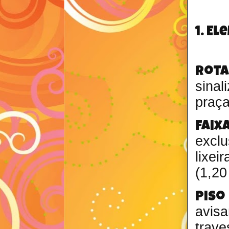
1. E
Rota
sina
praça
Faixa
excl
lixei
(1,20
Piso
avis
trave