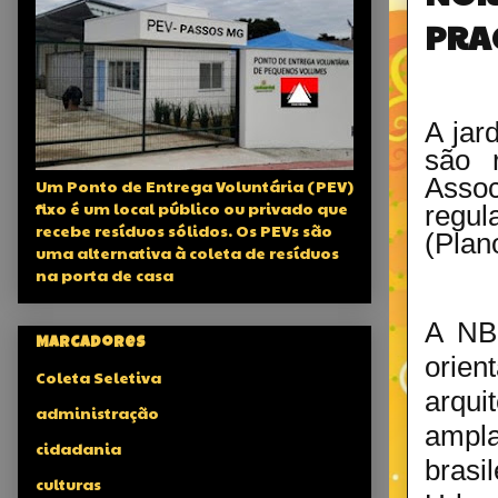
PRA
A jar
são 
Assoc
Um Ponto de Entrega Voluntária (PEV)
fixo é um local público ou privado que
regul
recebe resíduos sólidos. Os PEVs são
(Plan
uma alternativa à coleta de resíduos
na porta de casa
A NB
Marcadores
orie
Coleta Seletiva
arqu
administração
ampla
cidadania
brasi
culturas