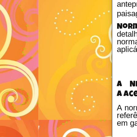
ante
paisa
Nor
detal
norma
aplic
A N
a
ace
A nor
refer
em ga