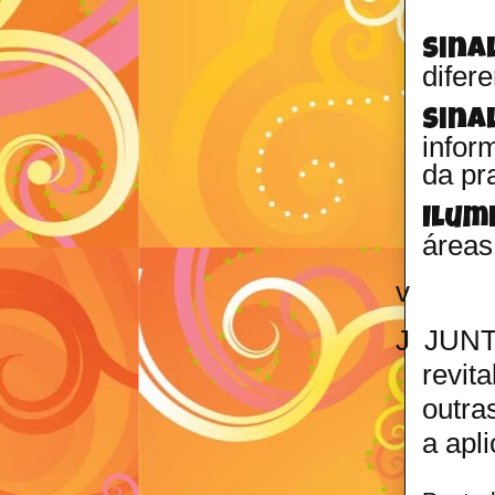
Sina
difer
Sina
infor
da pra
Ilum
áreas
v
J JUNT
revit
outra
a apl