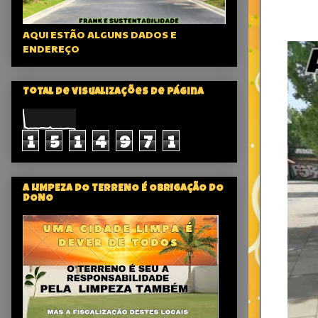
AQUI ESTÃO ALGUNS DADOS E
ENDEREÇO
Total de visualizações de página
1
5
1
4
9
7
1
A LIMPEZA DO TERRENO É OBRIGAÇÃO DO
DONO