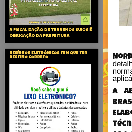
A FISCALIZAÇÃO DE TERRENOS SUJOS É
OBRIGAÇÃO DA PREFEITURA
RESÍDUOS ELETRÔNICOS TEM QUE TER
Nor
DESTINO CORRETO
detal
norma
aplicá
A A
bras
Ela
téc