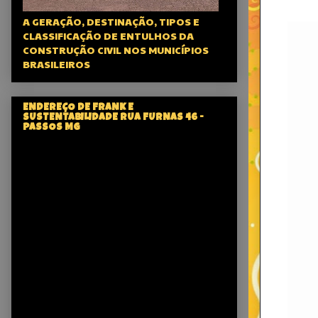
A GERAÇÃO, DESTINAÇÃO, TIPOS E
CLASSIFICAÇÃO DE ENTULHOS DA
CONSTRUÇÃO CIVIL NOS MUNICÍPIOS
BRASILEIROS
ENDEREÇO DE FRANK E
SUSTENTABILIDADE RUA FURNAS 46 -
PASSOS MG