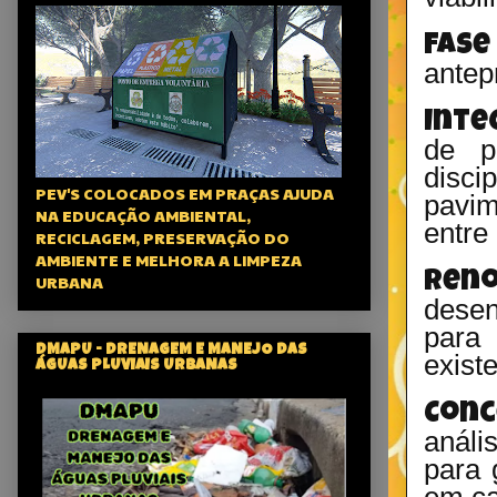
Fase
antepr
Inte
de p
disc
PEV'S COLOCADOS EM PRAÇAS AJUDA
pavim
NA EDUCAÇÃO AMBIENTAL,
entre
RECICLAGEM, PRESERVAÇÃO DO
AMBIENTE E MELHORA A LIMPEZA
Reno
URBANA
desen
para 
DMAPU - DRENAGEM E MANEJO DAS
exist
ÁGUAS PLUVIAIS URBANAS
Conc
análi
para 
em ca