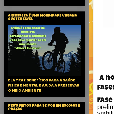
A BICICLETA É UMA MOBILIDADE URBANA
SUSTENTÁVEL
A n
ELA TRAZ BENEFÍCIOS PARA A SAÚDE
FISICA E MENTAL E AJUDA A PRESERVAR
fase
O MEIO AMBIENTE
Fase 
prel
PEV'S FEITOS PARA SE POR EM ESCOLAS E
PRAÇAS
viabil