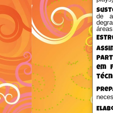
Sust
de a
degra
áreas
Estr
Assi
Part
em f
técn
Prep
neces
Ela