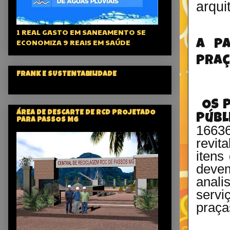
arqui
1 REAL GASTO EM SANEAMENTO SE
ECONOMIZA 9 REAIS EM SAÚDE
A p
praç
FRANK E SUSTENTABILIDADE
Os
ÁREA DE DESCARTE DE RCD PROJETADO
Públ
PARA PASSOS MG
1663
revit
itens
deve
anali
servi
praça