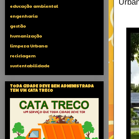
Urban
educação ambiental
engenharia
gestão
humanização
limpeza Urbana
reciclagem
sustentabilidade
TODA CIDADE DEVE BEM ADMINISTRADA
TEM UM CATA TRECO