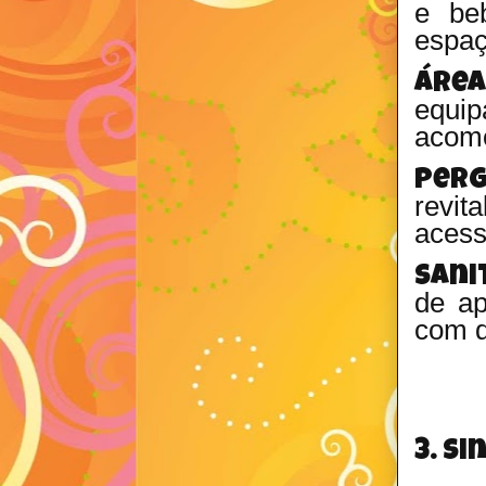
e beb
espaç
Área
equi
acomo
Perg
revit
acess
Sani
de a
com d
3. S