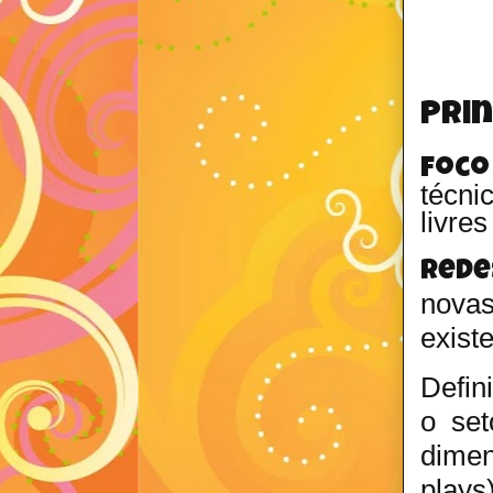
Prin
Foco
técni
livre
Rede
novas
exist
Defin
o set
dimen
plays)