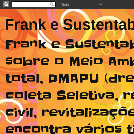
Frank e Sustentab
Frank e Sustenta
sobre o Meio Am
total, DMAPU (dr
coleta Seletiva,
civil, revitaliza
encontra vários t