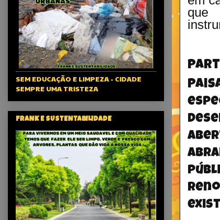
que 
instr
Par
SEM EDUCAÇÃO E LIMPEZA - CIDADE
pais
SEMPRE UMA TRISTEZA
esp
dese
FRANK E SUSTENTABILIDADE
abe
abr
públ
ren
exis