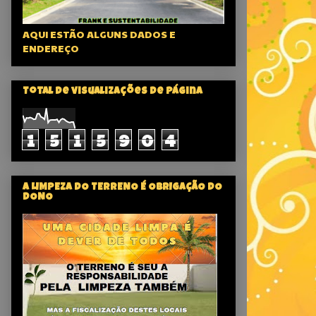
AQUI ESTÃO ALGUNS DADOS E
ENDEREÇO
Total de visualizações de página
1
5
1
5
9
0
4
A LIMPEZA DO TERRENO É OBRIGAÇÃO DO
DONO