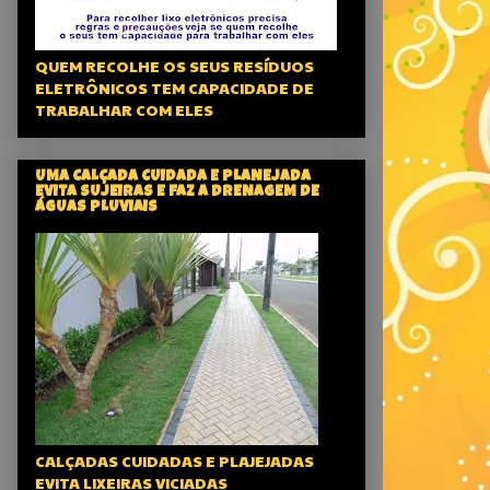
QUEM RECOLHE OS SEUS RESÍDUOS
ELETRÔNICOS TEM CAPACIDADE DE
TRABALHAR COM ELES
UMA CALÇADA CUIDADA E PLANEJADA
EVITA SUJEIRAS E FAZ A DRENAGEM DE
ÁGUAS PLUVIAIS
CALÇADAS CUIDADAS E PLAJEJADAS
EVITA LIXEIRAS VICIADAS