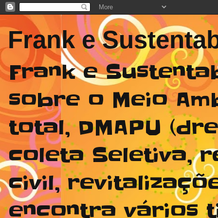
Frank e Sustentab
Frank e Sustenta
sobre o Meio Am
total, DMAPU (dr
coleta Seletiva,
civil, revitaliza
encontra vários t