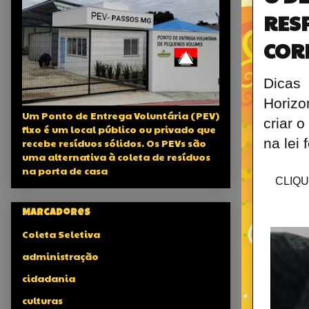
RESP
COR
Dicas
Horizo
Um Ponto de Entrega Voluntária (PEV)
criar 
fixo é um local público ou privado que
na lei
recebe resíduos sólidos. Os PEVs são
uma alternativa à coleta de resíduos
na porta de casa
CLIQU
Marcadores
Coleta Seletiva
administração
cidadania
culturas