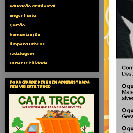
educação ambiental
engenharia
gestão
humanização
limpeza Urbana
reciclagem
sustentabilidade
TODA CIDADE DEVE BEM ADMINISTRADA
TEM UM CATA TRECO