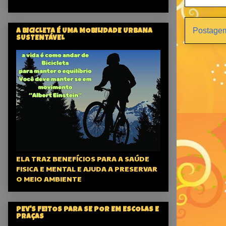
Postagem
A BICICLETA É UMA MOBILIDADE URBANA
SUSTENTÁVEL
ELA TRAZ BENEFÍCIOS PARA A SAÚDE
FISICA E MENTAL E AJUDA A PRESERVAR
O MEIO AMBIENTE
PEV'S FEITOS PARA SE POR EM ESCOLAS E
PRAÇAS