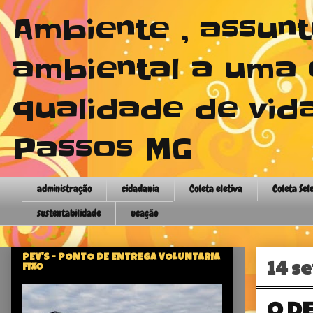
Ambiente , assun
ambiental a uma 
qualidade de vida
Passos MG
administração
cidadania
Coleta eletiva
Coleta Sel
sustentabilidade
ucação
PEV'S - PONTO DE ENTREGA VOLUNTARIA
14 s
FIXO
O D