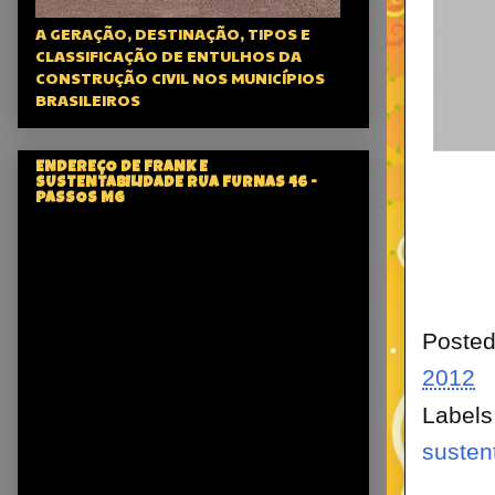
A GERAÇÃO, DESTINAÇÃO, TIPOS E
CLASSIFICAÇÃO DE ENTULHOS DA
CONSTRUÇÃO CIVIL NOS MUNICÍPIOS
BRASILEIROS
ENDEREÇO DE FRANK E
SUSTENTABILIDADE RUA FURNAS 46 -
PASSOS MG
Poste
2012
Labels
susten