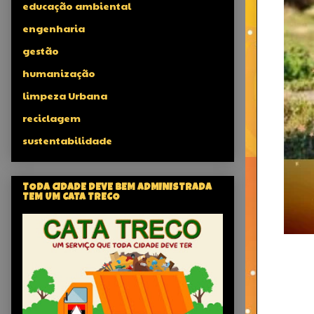
educação ambiental
engenharia
gestão
humanização
limpeza Urbana
reciclagem
sustentabilidade
TODA CIDADE DEVE BEM ADMINISTRADA
TEM UM CATA TRECO