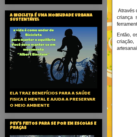
Através d
A BICICLETA É UMA MOBILIDADE URBANA
criança 
SUSTENTÁVEL
ferramen
Então, o
criação,
artesana
ELA TRAZ BENEFÍCIOS PARA A SAÚDE
FISICA E MENTAL E AJUDA A PRESERVAR
O MEIO AMBIENTE
PEV'S FEITOS PARA SE POR EM ESCOLAS E
PRAÇAS