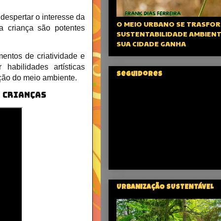
 despertar o interesse da
O MEIO URBANO SE TRASFOR
a criança são potentes
SUSTENTABILIDADE AMBIENT
SUA CIDADE GANHA
entos de criatividade e
 habilidades artísticas
Seguidores
ção do meio ambiente.
S CRIANÇAS
URBANIZAÇÃO SUSTENTÁVEL