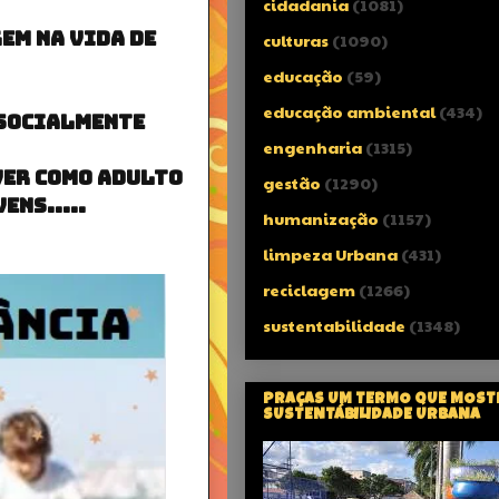
cidadania
(1081)
em na vida de
culturas
(1090)
educação
(59)
educação ambiental
(434)
o socialmente
engenharia
(1315)
ver como adulto
gestão
(1290)
ens.....
humanização
(1157)
limpeza Urbana
(431)
reciclagem
(1266)
sustentabilidade
(1348)
PRAÇAS UM TERMO QUE MOST
SUSTENTÁBILIDADE URBANA