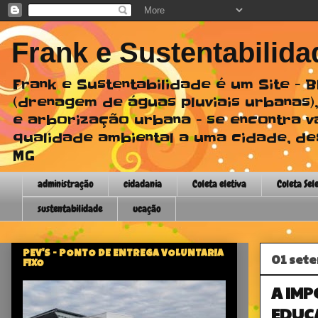
Frank e Sustentabilida
Frank e Sustentabilidade é um Site -
(drenagem de águas pluviais urbanas),
e arborização urbana - se encontra v
qualidade ambiental a uma cidade, des
MG
administração
cidadania
Coleta eletiva
Coleta Sel
sustentabilidade
ucação
PEV'S - PONTO DE ENTREGA VOLUNTARIA
01 set
FIXO
A IMP
EDUC