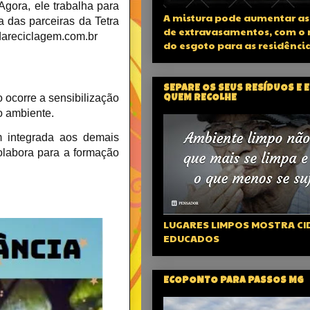
Agora, ele trabalha para
A mistura pode aumentar as
 das parceiras da Tetra
de extravasamentos, com o 
dareciclagem.com.br
do esgoto para as residênci
SEPARE OS SEUS RESÍDUOS E 
 ocorre a sensibilização
QUEM RECOLHE
o ambiente.
em integrada aos demais
colabora para a formação
LUGARES LIMPOS MOSTRA C
EDUCADOS
ECOPONTO PARA PASSOS MG