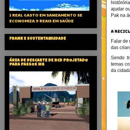
históróri
ajudar o
1 REAL GASTO EM SANEAMENTO SE
Pak na á
ECONOMIZA 9 REAIS EM SAÚDE
A RECIC
FRANK E SUSTENTABILIDADE
Falar de 
das cria
Sendo tr
ÁREA DE DESCARTE DE RCD PROJETADO
temas co
PARA PASSOS MG
da cidada