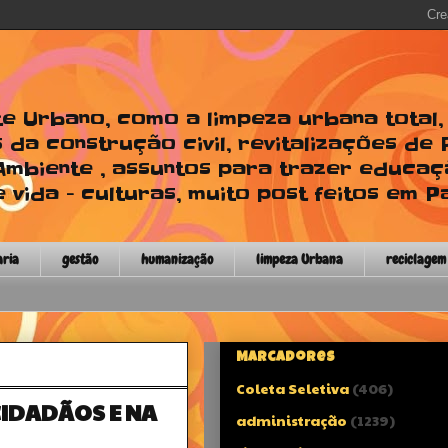
te Urbano, como a limpeza urbana total
 da construção civil, revitalizações de
 Ambiente , assuntos para trazer educaç
 vida - culturas, muito post feitos em P
aria
gestão
humanização
limpeza Urbana
reciclagem
Marcadores
Coleta Seletiva
(406)
CIDADÃOS E NA
administração
(1239)