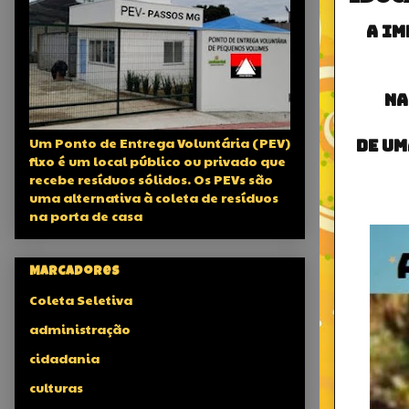
A im
Na
Um Ponto de Entrega Voluntária (PEV)
de um
fixo é um local público ou privado que
recebe resíduos sólidos. Os PEVs são
uma alternativa à coleta de resíduos
na porta de casa
Marcadores
Coleta Seletiva
administração
cidadania
culturas