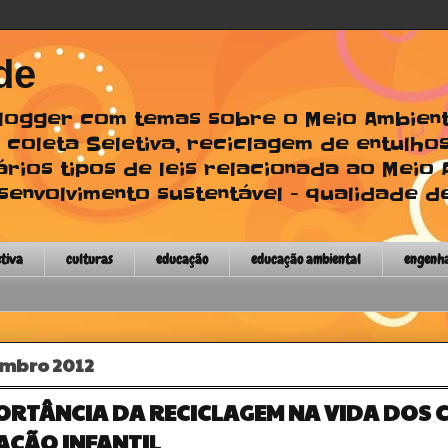
de
 Blogger com temas sobre o Meio Ambien
 coleta Seletiva, reciclagem de entulhos
ários tipos de leis relacionada ao Meio
envolvimento sustentável - qualidade de
etiva
culturas
educação
educação ambiental
engenh
embro 2012
ORTÂNCIA DA RECICLAGEM NA VIDA DOS 
AÇÃO INFANTIL