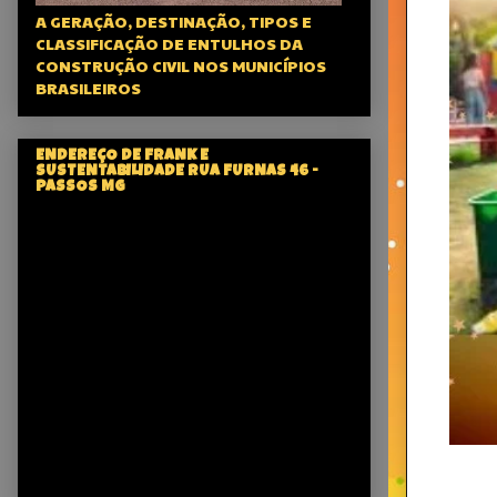
A GERAÇÃO, DESTINAÇÃO, TIPOS E
CLASSIFICAÇÃO DE ENTULHOS DA
CONSTRUÇÃO CIVIL NOS MUNICÍPIOS
BRASILEIROS
ENDEREÇO DE FRANK E
SUSTENTABILIDADE RUA FURNAS 46 -
PASSOS MG