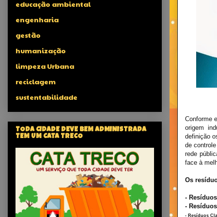
educação ambiental
engenharia
gestão
humanização
limpeza Urbana
reciclagem
sustentabilidade
Conforme e
origem ind
TODA CIDADE DEVE BEM ADMINISTRADA
definição 
TEM UM CATA TRECO
de control
rede públi
face à melh
Os resíduo
- Resíduos
-
Resíduos
- Resíduos Cla