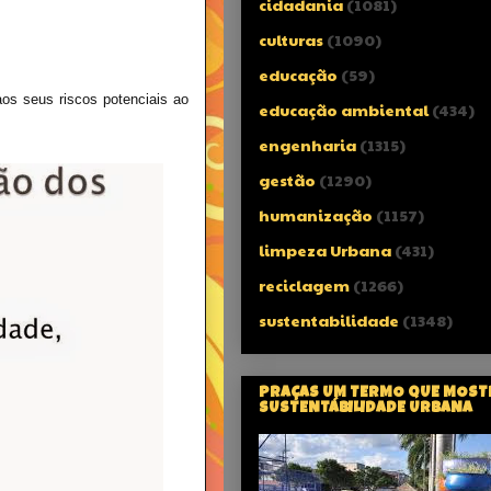
cidadania
(1081)
culturas
(1090)
educação
(59)
os seus riscos potenciais ao
educação ambiental
(434)
engenharia
(1315)
gestão
(1290)
humanização
(1157)
limpeza Urbana
(431)
reciclagem
(1266)
sustentabilidade
(1348)
PRAÇAS UM TERMO QUE MOST
SUSTENTÁBILIDADE URBANA