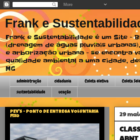
Frank e Sustentabilida
Frank e Sustentabilidade é um Site -
(drenagem de águas pluviais urbanas),
e arborização urbana - se encontra v
qualidade ambiental a uma cidade, des
MG
administração
cidadania
Coleta eletiva
Coleta Sel
sustentabilidade
ucação
PEV'S - PONTO DE ENTREGA VOLUNTARIA
29 mai
FIXO
CLASS
ABNT