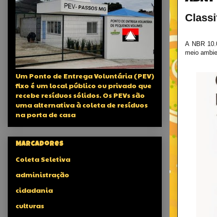
Classi
A NBR 10.0
meio ambie
Um Ponto de Entrega Voluntária (PEV)
fixo é um local público ou privado que
recebe resíduos sólidos. Os PEVs são
uma alternativa à coleta de resíduos
na porta de casa
Marcadores
Coleta Seletiva
administração
cidadania
culturas