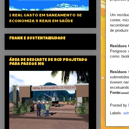
1 REAL GASTO EM SANEAMENTO SE
Um resíduo
ECONOMIZA 9 REAIS EM SAÚDE
conter, mic
recombinan
de produzi
FRANK E SUSTENTABILIDADE
Resíduos C
Perigosos 
como: biode
ÁREA DE DESCARTE DE RCD PROJETADO
PARA PASSOS MG
Resíduos 
submetidos
tiverem ne
excetuando
Fonte:
www2.
Posted by
Labels:
adm