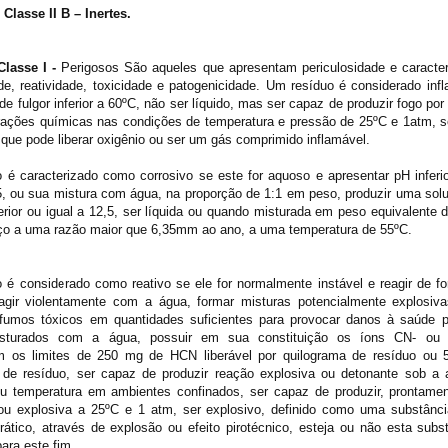
Classe II B – Inertes.
Classe I
-
Perigosos São aqueles que apresentam periculosidade e caracter
ade, reatividade, toxicidade e patogenicidade. Um resíduo é considerado inf
e fulgor inferior a 60ºC, não ser líquido, mas ser capaz de produzir fogo po
erações químicas nas condições de temperatura e pressão de 25ºC e 1atm, s
que pode liberar oxigênio ou ser um gás comprimido inflamável.
 é caracterizado como corrosivo se este for aquoso e apresentar pH inferi
,5, ou sua mistura com água, na proporção de 1:1
em peso, produzir uma solu
rior ou igual a 12,5, ser líquida ou quando misturada em peso equivalente d
aço a uma razão maior que 6,35mm ao ano, a uma temperatura de 55ºC.
 é considerado como reativo se ele for normalmente instável e reagir de f
eagir violentamente com a água, formar misturas potencialmente explosi
fumos tóxicos em quantidades suficientes para provocar danos à saúde p
sturados com a água, possuir em sua constituição os íons CN- ou
m os limites de 250 mg de HCN liberável por quilograma de resíduo ou 
 de resíduo, ser capaz de produzir reação explosiva ou detonante sob a 
 ou temperatura em ambientes confinados, ser capaz de produzir, prontam
ou explosiva a 25ºC e 1 atm, ser explosivo, definido como uma substânci
prático, através de explosão ou efeito pirotécnico, esteja ou não esta subs
ara este fim.