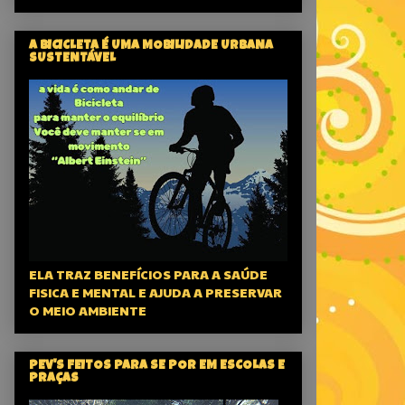
A BICICLETA É UMA MOBILIDADE URBANA
SUSTENTÁVEL
ELA TRAZ BENEFÍCIOS PARA A SAÚDE
FISICA E MENTAL E AJUDA A PRESERVAR
O MEIO AMBIENTE
PEV'S FEITOS PARA SE POR EM ESCOLAS E
PRAÇAS