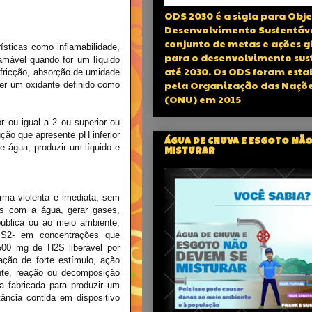
ODS 2030 é a sigla para Obje
Desenvolvimento Sustentáv
conjunto de metas e ações g
ísticas como inflamabilidade,
para o desenvolvimento sus
lamável quando for um líquido
até 2030. Os ODS foram esta
r fricção, absorção de umidade
pela Organização das Naçõe
er um oxidante definido como
(ONU) em 2015
or ou
igual a 2 ou superior ou
ção que apresente pH inferior
ÁGUA DE CHUVA E ESGOTO NÃO
e água, produzir um líquido e
MISTURAR
orma violenta e imediata, sem
vas com a água, gerar gases,
ública ou ao meio ambiente,
 S2- em concentrações que
500 mg de H2S liberável por
ação de forte estímulo, ação
ente, reação ou decomposição
a fabricada para produzir um
tância contida em dispositivo