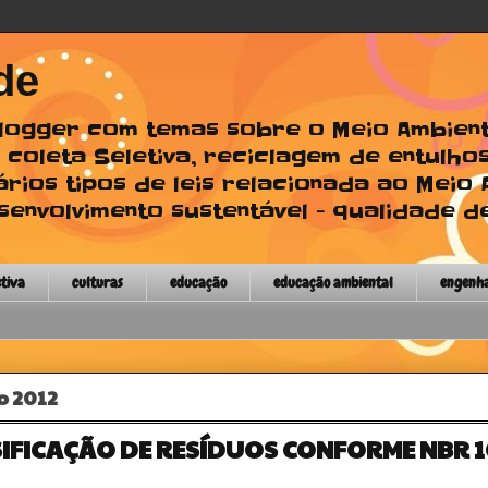
de
 Blogger com temas sobre o Meio Ambien
 coleta Seletiva, reciclagem de entulhos
ários tipos de leis relacionada ao Meio
envolvimento sustentável - qualidade de
etiva
culturas
educação
educação ambiental
engenh
o 2012
IFICAÇÃO DE RESÍDUOS CONFORME NBR 