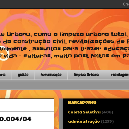
te Urbano, como a limpeza urbana total
 da construção civil, revitalizações de
 Ambiente , assuntos para trazer educaç
 vida - culturas, muito post feitos em P
aria
gestão
humanização
limpeza Urbana
reciclagem
Marcadores
Coleta Seletiva
(406)
10.004/04
administração
(1239)