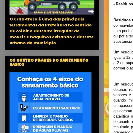
- Resíduos 
O Cata-treco é uma das principais
Resíduos 
ferramentas da Prefeitura no sentido
corrosivid
de coibir o descarte irregular de
com ponto d
moveis e bagulhos evitando e descate
ou por alt
substância 
urbano do municipio
U
m resíduo
igual a 12
OS QUATRO PILARES DO SANEAMENTO
a 2 ou supe
BASICO
corroer o 
Um resíduo
detonar, r
vapores e 
quando mi
ultrapasse
quilograma
catalítica
detonante 
resultado 
preparado p