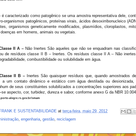
 é caracterizado como patogênico se uma amostra representativa dele, cont
ro-organismos patogênicos, proteínas virais, ácidos desoxirribonucleico (AD
tes, organismos geneticamente modificados, plasmídios, cloroplastos, mit
r doenças em homens, animais ou vegetais.
lasse II A –
Não Inertes São aqueles que não se enquadram nas classific
ou de resíduos classe II B – Inertes. Os resíduos classe II A – Não inertes
gradabilidade, combustibilidade ou solubilidade em água.
Classe II B –
Inertes São quaisquer resíduos que, quando amostrados de
 a um contato dinâmico e estático com água destilada ou desionizada,
nhum de seus constituintes solubilizados a concentrações superiores aos pad
-se aspecto, cor, turbidez, dureza e sabor, conforme anexo G da NBR 10.004
porto-alegre.rs.gov.br/smam
FRANK E SUSTENTABILIDADE
at
terça-feira, maio 29, 2012
inistração
,
engenharia
,
gestão
,
reciclagem