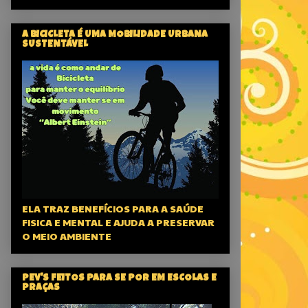
A BICICLETA É UMA MOBILIDADE URBANA
SUSTENTÁVEL
ELA TRAZ BENEFÍCIOS PARA A SAÚDE
FISICA E MENTAL E AJUDA A PRESERVAR
O MEIO AMBIENTE
PEV'S FEITOS PARA SE POR EM ESCOLAS E
PRAÇAS