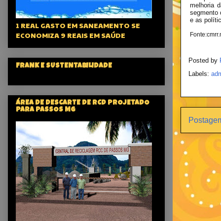
melhoria d
segmento d
e as políti
1 REAL GASTO EM SANEAMENTO SE
ECONOMIZA 9 REAIS EM SAÚDE
Fonte:cmrr.
Posted by
FRANK E SUSTENTABILIDADE
Labels:
adm
ÁREA DE DESCARTE DE RCD PROJETADO
PARA PASSOS MG
Postagem