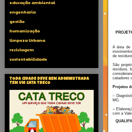
educação ambiental
engenharia
gestão
humanização
PROJET
limpeza Urbana
A área de 
reciclagem
movimentos
de resíduos
sustentabilidade
São projet
resíduos, b
consideran
catadores d
TODA CIDADE DEVE BEM ADMINISTRADA
TEM UM CATA TRECO
Projetos 
– Diagnóst
MG.
– Elaboraç
com a Vale
QUALIF