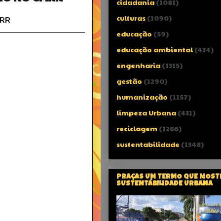
cidadania
(1081)
culturas
(1090)
RR
educação
(59)
educação ambiental
(434)
engenharia
(1315)
gestão
(1290)
humanização
(1157)
limpeza Urbana
(431)
reciclagem
(1266)
sustentabilidade
(1348)
PRAÇAS UM TERMO QUE MOST
SUSTENTÁBILIDADE URBANA