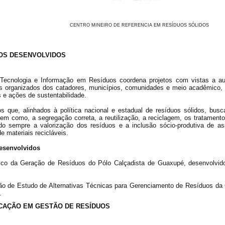
CENTRO MINEIRO DE REFERENCIA EM RESÍDUOS SÓLIDOS
OS DESENVOLVIDOS
Tecnologia e Informação em Resíduos coordena projetos com vistas a auxi
 organizados dos catadores, municípios, comunidades e meio acadêmico, 
 e ações de sustentabilidade.
os que, alinhados à política nacional e estadual de resíduos sólidos, bu
em como, a segregação correta, a reutilização, a reciclagem, os tratamentos
do sempre a valorização dos resíduos e a inclusão sócio-produtiva de a
e materiais recicláveis.
desenvolvidos
ico da Geração de Resíduos do Pólo Calçadista de Guaxupé, desenvolvi
ão de Estudo de Alternativas Técnicas para Gerenciamento de Resíduos da C
.
ICAÇÃO EM GESTÃO DE RESÍDUOS