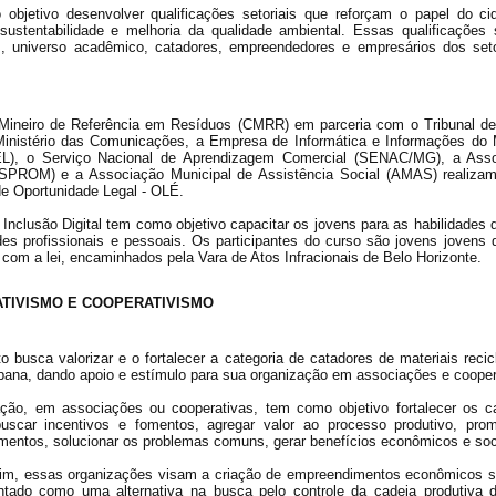
objetivo desenvolver qualificações setoriais que reforçam o papel do c
sustentabilidade e melhoria da qualidade ambiental. Essas qualificações s
s, universo acadêmico, catadores, empreendedores e empresários dos seto
Mineiro de Referência em Resíduos (CMRR) em parceria com o Tribunal de
Ministério das Comunicações, a Empresa de Informática e Informações do 
), o Serviço Nacional de Aprendizagem Comercial (SENAC/MG), a Associ
PROM) e a Associação Municipal de Assistência Social (AMAS) realizam c
e Oportunidade Legal - OLÉ.
Inclusão Digital tem como objetivo capacitar os jovens para as habilidades 
des profissionais e pessoais. Os participantes do curso são jovens jovens
 com a lei, encaminhados pela Vara de Atos Infracionais de Belo Horizonte.
ATIVISMO E COOPERATIVISMO
to busca valorizar e o fortalecer a categoria de catadores de materiais reci
bana, dando apoio e estímulo para sua organização em associações e cooper
ção, em associações ou cooperativas, tem como objetivo fortalecer os cat
 buscar incentivos e fomentos, agregar valor ao processo produtivo, pro
entos, solucionar os problemas comuns, gerar benefícios econômicos e soc
im, essas organizações visam a criação de empreendimentos econômicos so
ntado como uma alternativa na busca pelo controle da cadeia produtiva 