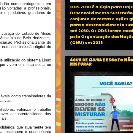
idadão como protagonista em
ODS 2030 é a sigla para Obje
ão voltadas a profissionais,
Desenvolvimento Sustentáv
res produtivos geradores de
conjunto de metas e ações g
para o desenvolvimento sus
até 2030. Os ODS foram esta
 Justiça do Estado de Minas
pela Organização das Naçõe
Município de Belo Horizonte,
(ONU) em 2015
ação Profissionalizante do
urso de inclusão digital do
de utilização do sistema Linux
ÁGUA DE CHUVA E ESGOTO NÃO
 que vivem em risco social ou
MISTURAR
cláveis como trabalhadores da
ativas.
adores, valorizar o trabalho
mover a sustentabilidade dos
iais.
lidários, que atualmente tem
da reciclagem e conseqüente