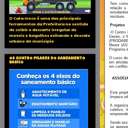
Tem como 
relação a 
estudante
resíduos.
O Cata-treco é uma das principais
ferramentas da Prefeitura no sentido
Projetos
de coibir o descarte irregular de
O Centro 
moveis e bagulhos evitando e descate
Gerais, o 
urbano do municipio
(PRODABEL
Menor (ASS
Programa d
O curso de 
OS QUATRO PILARES DO SANEAMENTO
em ativida
BASICO
em conflito
ASSOCI
Este proje
limpeza ur
A organiza
coletivo,
empreendim
Sendo ass
se aprese