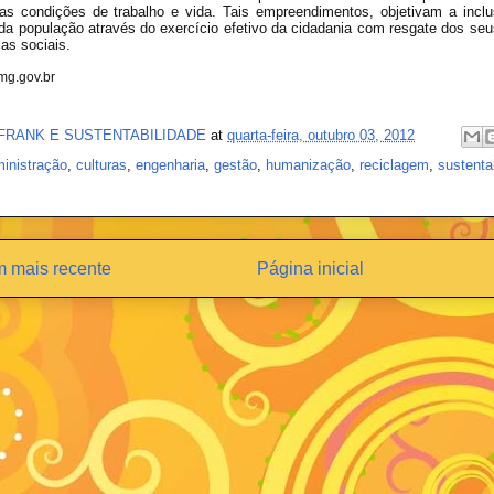
as condições de trabalho e vida. Tais empreendimentos, objetivam a inclu
a população através do exercício efetivo da cidadania com resgate dos seus 
cas sociais.
mg.gov.br
FRANK E SUSTENTABILIDADE
at
quarta-feira, outubro 03, 2012
inistração
,
culturas
,
engenharia
,
gestão
,
humanização
,
reciclagem
,
sustenta
 mais recente
Página inicial