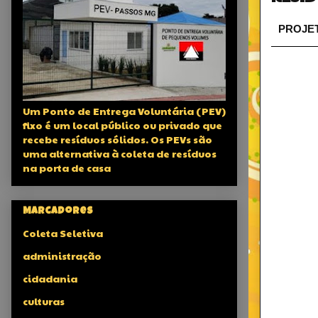
PROJET
Um Ponto de Entrega Voluntária (PEV)
fixo é um local público ou privado que
recebe resíduos sólidos. Os PEVs são
uma alternativa à coleta de resíduos
na porta de casa
Marcadores
Coleta Seletiva
administração
cidadania
culturas