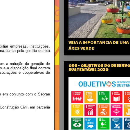
VEJA A IMPORTANCIA DE UMA
liar empresas, instituições,
ÁRES VERDE
na busca pela gestão correta
scam a redução da geração de
ODS - OBJETIVOS DO DESENV
 e a disposição final correta
SUSTENTÁVEL 2030
ssociações e cooperativas de
do em conjunto com o Sebrae
onstrução Civil, em parceria