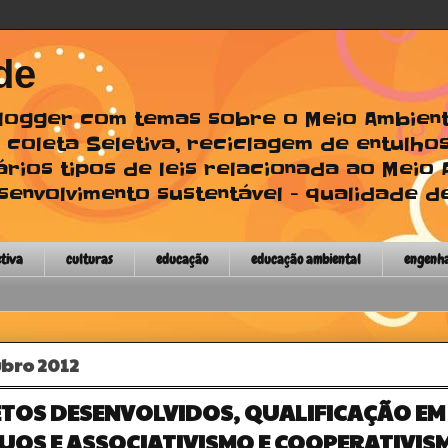
de
 Blogger com temas sobre o Meio Ambien
 coleta Seletiva, reciclagem de entulhos
ários tipos de leis relacionada ao Meio
envolvimento sustentável - qualidade de
etiva
culturas
educação
educação ambiental
engenh
ubro 2012
TOS DESENVOLVIDOS, QUALIFICAÇÃO EM
UOS E ASSOCIATIVISMO E COOPERATIVIS