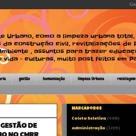
te Urbano, como a limpeza urbana total
 da construção civil, revitalizações de
 Ambiente , assuntos para trazer educaç
 vida - culturas, muito post feitos em P
aria
gestão
humanização
limpeza Urbana
reciclagem
Marcadores
Coleta Seletiva
(406)
 GESTÃO DE
administração
(1239)
MO NO CMRR