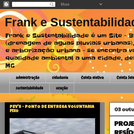
Frank e Sustentabilida
Frank e Sustentabilidade é um Site -
(drenagem de águas pluviais urbanas),
e arborização urbana - se encontra v
qualidade ambiental a uma cidade, des
MG
administração
cidadania
Coleta eletiva
Coleta Sel
sustentabilidade
ucação
PEV'S - PONTO DE ENTREGA VOLUNTARIA
03 out
FIXO
PROJE
RESÍD