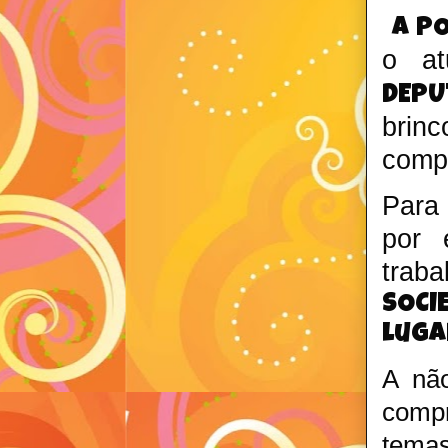
A PO
o at
DEPU
brinc
compr
Para 
por 
traba
SOCI
luga
A não
compr
temas