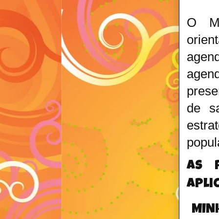
O Mi
orien
agen
agen
prese
de s
estra
popul
As 
apli
MINH