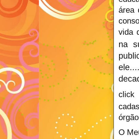
área 
conso
vida
na s
publ
ele.
decad
click
cadas
órgão
O Meu