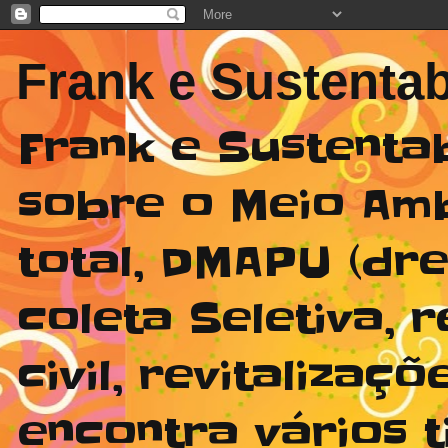
Frank e Sustentab
Frank e Sustenta
sobre o Meio Am
total, DMAPU (dr
coleta Seletiva,
civil, revitaliza
encontra vários t