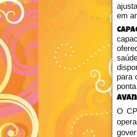
ajust
em ar
Capa
capac
ofere
saúde
dispo
para 
ponta
Avan
O CPF
opera
gover