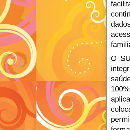
facil
conti
dados
acess
famili
O SUS
integ
saúde
100%
aplic
coloc
permi
forma