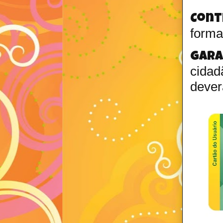
Cont
forma
Gara
cida
dever