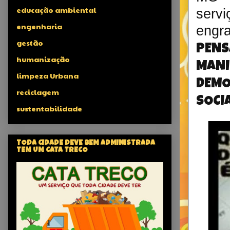
educação ambiental
serv
engenharia
engr
gestão
PENS
humanização
MAN
limpeza Urbana
DEMO
reciclagem
SOCIA
sustentabilidade
TODA CIDADE DEVE BEM ADMINISTRADA
TEM UM CATA TRECO