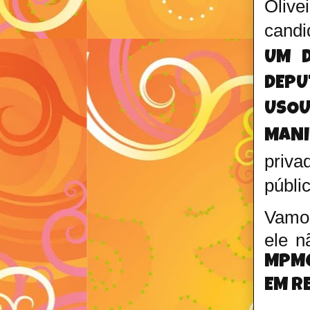
Olive
candi
UM D
DEPU
USOU
MAN
priva
públi
Vamos
ele n
MPMG
EM R