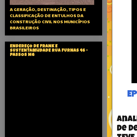
A GERAÇÃO, DESTINAÇÃO, TIPOS E
CLASSIFICAÇÃO DE ENTULHOS DA
CONSTRUÇÃO CIVIL NOS MUNICÍPIOS
BRASILEIROS
ENDEREÇO DE FRANK E
SUSTENTABILIDADE RUA FURNAS 46 -
PASSOS MG
EP
Anal
de d