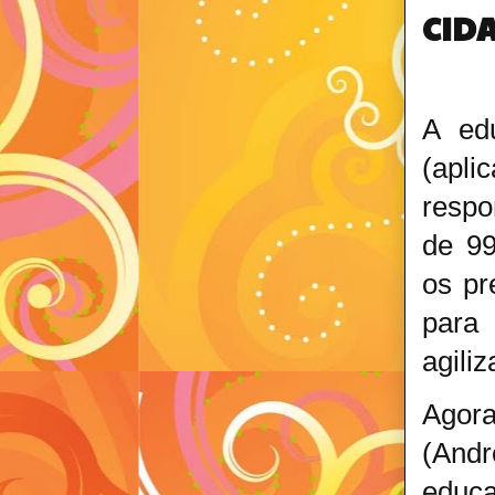
CIDA
A ed
(apli
respo
de 99
os pr
para 
agili
Agora
(Andr
educa