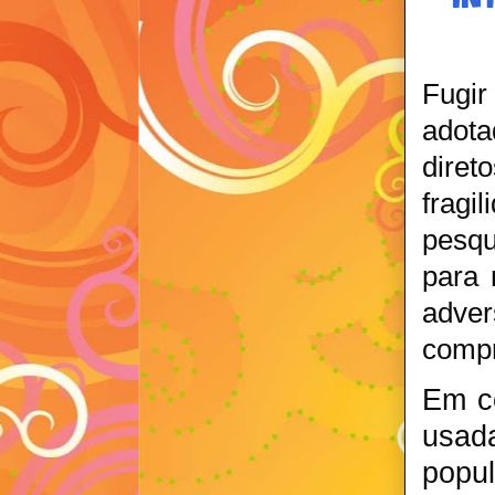
IN
Fugir
adot
diret
fragi
pesqu
para 
adve
compr
Em co
usad
popu