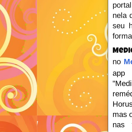
porta
nela 
seu h
forma
Medi
no
Me
app 
"Med
reméd
Horus
mas o
nas 