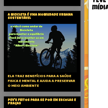
TEVE
mídi
A BICICLETA É UMA MOBILIDADE URBANA
SUSTENTÁVEL
ELA TRAZ BENEFÍCIOS PARA A SAÚDE
FISICA E MENTAL E AJUDA A PRESERVAR
O MEIO AMBIENTE
PEV'S FEITOS PARA SE POR EM ESCOLAS E
PRAÇAS