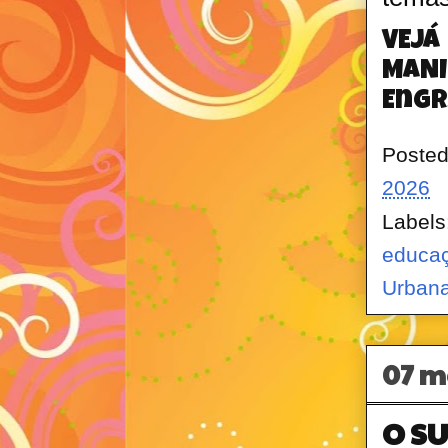
VEJÁ
MANI
Engr
Poste
2026
Labels
educaç
Urban
07 m
O S