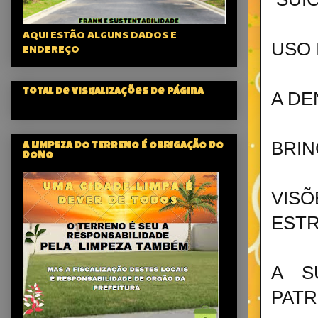
AQUI ESTÃO ALGUNS DADOS E
USO 
ENDEREÇO
Total de visualizações de página
A D
BRIN
A LIMPEZA DO TERRENO É OBRIGAÇÃO DO
DONO
VISÕ
ESTR
A S
PATR