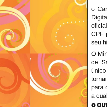
o Car
Digit
ofici
CPF p
seu h
O Min
de S
único
torna
para 
a qua
O QU