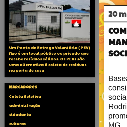
20 m
COM
MAN
Um Ponto de Entrega Voluntária (PEV)
SOC
fixo é um local público ou privado que
recebe resíduos sólidos. Os PEVs são
uma alternativa à coleta de resíduos
na porta de casa
Base
consi
Marcadores
soci
Coleta Seletiva
Rodri
administração
cidadania
promo
culturas
MG e