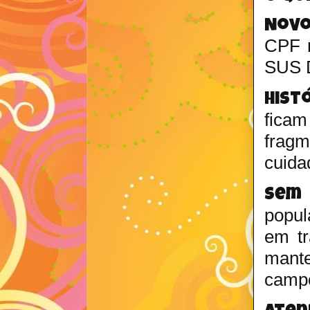
Novo
CPF n
SUS D
Histó
ficam
fragm
cuida
Sem 
popul
em tr
mant
campo