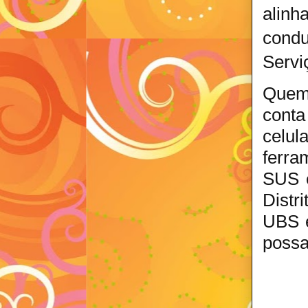
alin
condu
Servi
Quem 
cont
celu
ferra
SUS e
Distr
UBS e
possa