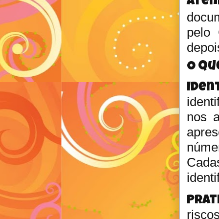
Ate
docum
pelo
depoi
O qu
Iden
ident
nos 
apre
númer
Cada
identi
Prat
risco