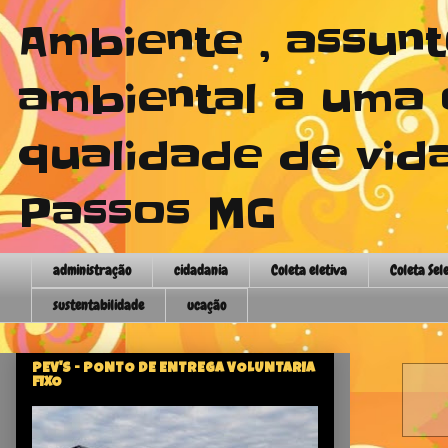
Ambiente , assun
ambiental a uma 
qualidade de vida
Passos MG
administração
cidadania
Coleta eletiva
Coleta Sel
sustentabilidade
ucação
PEV'S - PONTO DE ENTREGA VOLUNTARIA
FIXO