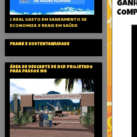
GANH
COMP
1 REAL GASTO EM SANEAMENTO SE
ECONOMIZA 9 REAIS EM SAÚDE
FRANK E SUSTENTABILIDADE
ÁREA DE DESCARTE DE RCD PROJETADO
PARA PASSOS MG